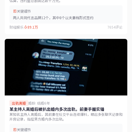
估算，违约金总额高达数千万元。
关键细节
两人共同代言品牌12个，其中8个以夫妻档形式签约
财经娱乐
89.1万
7654评论
出轨离婚
婚龄: 结婚6年
某主持人离婚后被扒出婚内多次出轨，前妻手握实锤
某知名主持人离婚后，其前妻在社交平台连续爆料，晒出多张聊天记录和
开房记录，指控男方婚内多次出轨。
关键细节