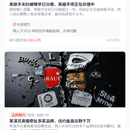
某歌手夫妇被曝早已分居，离婚手续正在办理中
据知情人透露，某歌手夫妇已分居超过一年，目前正在办理离婚手续。两
人因长期聚少离多感情淡漠，最终选择和平分手。
关键细节
两人于2021年因合作单曲结缘，次年闪婚
娱乐圈观察
65.4万
5432评论
品牌解约
婚龄: 结婚3年
某演员离婚牵扯多家品牌，违约金高达数千万
某演员夫妻离婚消息曝光后，两人共同代言的多个品牌纷纷宣布解约。据