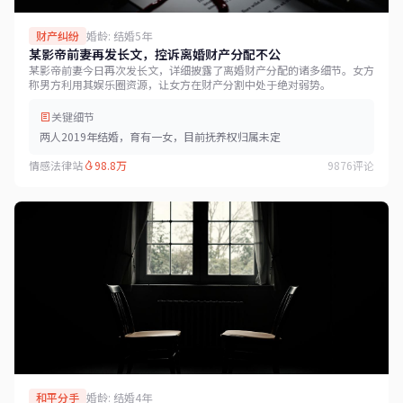
财产纠纷
婚龄: 结婚5年
某影帝前妻再发长文，控诉离婚财产分配不公
某影帝前妻今日再次发长文，详细披露了离婚财产分配的诸多细节。女方
称男方利用其娱乐圈资源，让女方在财产分割中处于绝对弱势。
关键细节
两人2019年结婚，育有一女，目前抚养权归属未定
情感法律站
98.8万
9876评论
和平分手
婚龄: 结婚4年