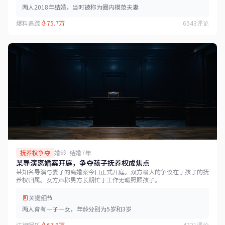
两人2018年结婚，当时被称为圈内模范夫妻
爆料追踪
75.7万
6543评论
抚养权争夺
婚龄: 结婚7年
某导演离婚案开庭，争夺孩子抚养权成焦点
某知名导演与妻子的离婚案今日正式开庭。双方最大的争议在于孩子的抚
养权归属。女方声称男方长期忙于工作无暇照顾孩子。
关键细节
两人育有一子一女，年龄分别为5岁和3岁
法律娱乐
67.9万
4321评论