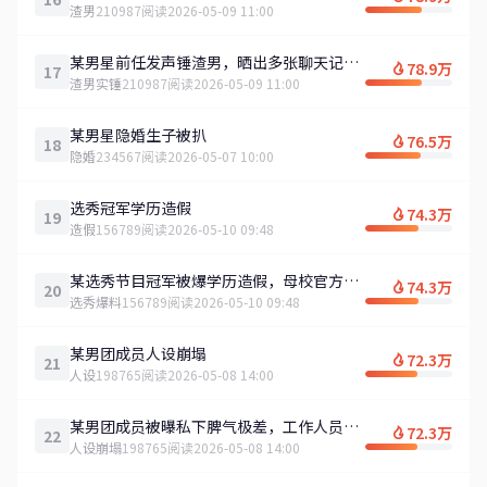
渣男
210987阅读
2026-05-09 11:00
某男星前任发声锤渣男，晒出多张聊天记录
78.9万
17
和转账截图
渣男实锤
210987阅读
2026-05-09 11:00
某男星隐婚生子被扒
76.5万
18
隐婚
234567阅读
2026-05-07 10:00
选秀冠军学历造假
74.3万
19
造假
156789阅读
2026-05-10 09:48
某选秀节目冠军被爆学历造假，母校官方回
74.3万
20
应了
选秀爆料
156789阅读
2026-05-10 09:48
某男团成员人设崩塌
72.3万
21
人设
198765阅读
2026-05-08 14:00
某男团成员被曝私下脾气极差，工作人员集
72.3万
22
体吐槽
人设崩塌
198765阅读
2026-05-08 14:00