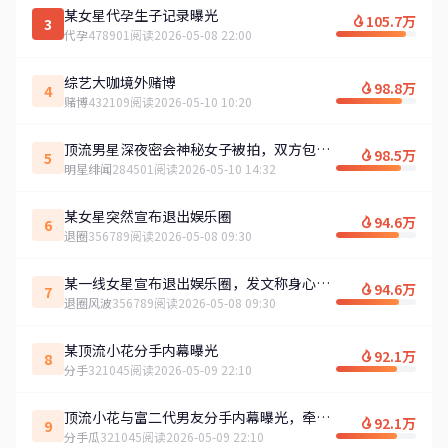
某女星代孕生子记录曝光
105.7万
3
代孕
478901阅读
2026-05-08 22:00
综艺大咖境外赌博
98.8万
4
赌博
432109阅读
2026-05-10 10:20
顶流男星深夜密会神秘女子被拍，双方包裹
98.5万
5
严实疑为避嫌
明星绯闻
284501阅读
2026-05-10 14:32
某女星突然宣布退出娱乐圈
94.6万
6
退圈
356789阅读
2026-05-08 09:30
某一线女星宣布退出娱乐圈，发文称身心俱
94.6万
7
疲
退圈风波
356789阅读
2026-05-08 09:30
某顶流小花分手内幕曝光
92.1万
8
分手
321045阅读
2026-05-09 22:10
顶流小花与富二代男友分手内幕曝光，牵扯
92.1万
9
多家资本
分手瓜
321045阅读
2026-05-09 22:10