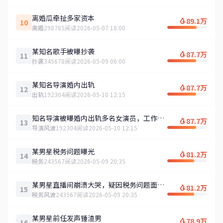
离婚瓜牵扯多家资本
89.1万
10
离婚
298765阅读
2026-05-07 18:00
某知名歌手被曝抄袭
87.7万
11
抄袭
345678阅读
2026-05-09 06:00
某知名导演婚内出轨
87.7万
12
出轨
192304阅读
2026-05-10 12:15
知名导演被曝婚内出轨多名女演员，工作室
87.7万
13
紧急发声明
导演风波
192304阅读
2026-05-10 12:15
某男星税务问题曝光
81.2万
14
税务
243567阅读
2026-05-09 20:35
某男星直播间崩溃大哭，疑因税务问题面临
81.2万
15
巨额罚款
税务风波
243567阅读
2026-05-09 20:35
某男星前任发声锤渣男
78.9万
16