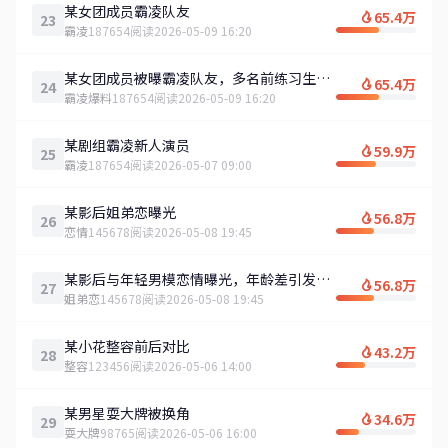
某女团成员霸凌队友
65.4万
23
霸凌
187654阅读
2026-05-09 16:20
某女团成员被曝霸凌队友，多名前练习生实
65.4万
24
名爆料
霸凌爆料
187654阅读
2026-05-09 16:20
某剧组霸凌新人演员
59.9万
25
霸凌
187654阅读
2026-05-07 09:00
某影后姐弟恋曝光
56.8万
26
恋情
145678阅读
2026-05-08 19:45
某影后与年轻男模恋情曝光，年龄差引发网
56.8万
27
友热议
姐弟恋
145678阅读
2026-05-08 19:45
某小花整容前后对比
43.2万
28
整容
123456阅读
2026-05-06 14:00
某男星耍大牌被换角
34.6万
29
耍大牌
98765阅读
2026-05-06 16:00