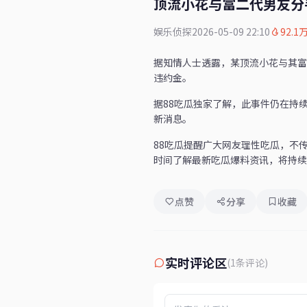
顶流小花与富二代男友分
娱乐侦探
2026-05-09 22:10
92.1
据知情人士透露，某顶流小花与其富
违约金。
据88吃瓜独家了解，此事件仍在持
新消息。
88吃瓜提醒广大网友理性吃瓜，不
时间了解最新吃瓜爆料资讯，将持续
点赞
分享
收藏
实时评论区
(1条评论)