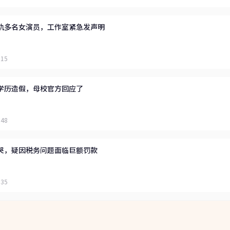
轨多名女演员，工作室紧急发声明
:15
学历造假，母校官方回应了
:48
哭，疑因税务问题面临巨额罚款
:35