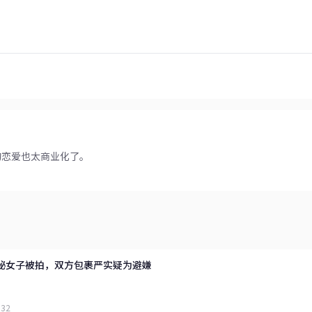
的恋爱也太商业化了。
秘女子被拍，双方包裹严实疑为避嫌
:32