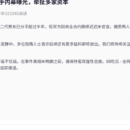
手内幕曝光，牵扯多家资本
万
321045阅读
二代男友已分手超过半年，但双方因商业合约捆绑迟迟未官宣。据悉两人
续发酵中，多位知情人士表示后续还有更多猛料即将放出。我们将持续关
传谣不信谣。在事件真相未明朗之前，请保持客观理性态度。88吃瓜 - 
追踪报道。