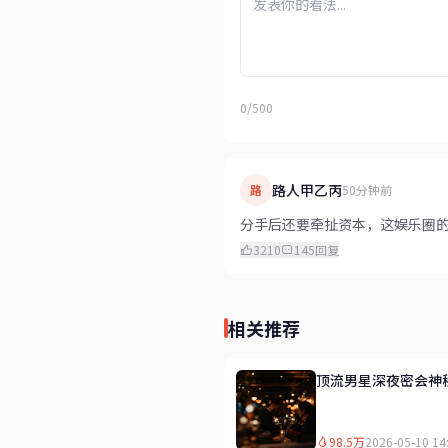
0/500
路人甲乙丙
路
50分钟前
分手后还要牵扯资本，这娱乐圈
3210
145
回复
相关推荐
顶流男星深夜密会神
98.5万
2026-05-10 14