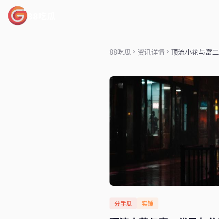
88吃瓜
88吃瓜
资讯详情
顶流小花与富二
分手瓜
实锤