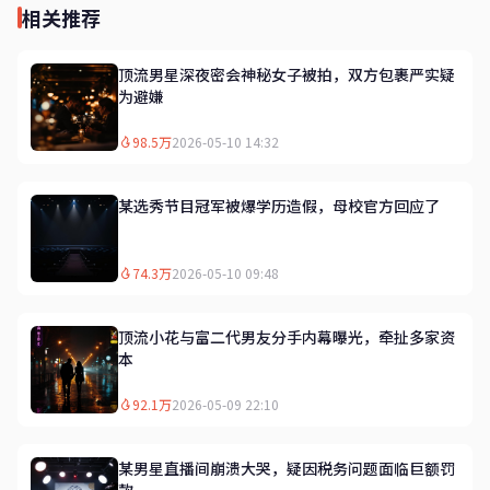
相关推荐
顶流男星深夜密会神秘女子被拍，双方包裹严实疑
为避嫌
98.5万
2026-05-10 14:32
某选秀节目冠军被爆学历造假，母校官方回应了
74.3万
2026-05-10 09:48
顶流小花与富二代男友分手内幕曝光，牵扯多家资
本
92.1万
2026-05-09 22:10
某男星直播间崩溃大哭，疑因税务问题面临巨额罚