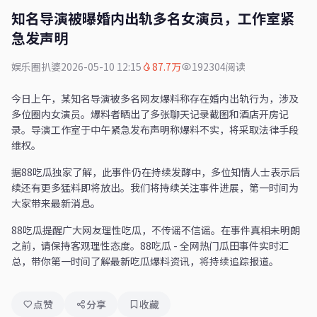
知名导演被曝婚内出轨多名女演员，工作室紧
急发声明
娱乐圈扒婆
2026-05-10 12:15
87.7万
192304阅读
今日上午，某知名导演被多名网友爆料称存在婚内出轨行为，涉及
多位圈内女演员。爆料者晒出了多张聊天记录截图和酒店开房记
录。导演工作室于中午紧急发布声明称爆料不实，将采取法律手段
维权。
据88吃瓜独家了解，此事件仍在持续发酵中，多位知情人士表示后
续还有更多猛料即将放出。我们将持续关注事件进展，第一时间为
大家带来最新消息。
88吃瓜提醒广大网友理性吃瓜，不传谣不信谣。在事件真相未明朗
之前，请保持客观理性态度。88吃瓜 - 全网热门瓜田事件实时汇
总，带你第一时间了解最新吃瓜爆料资讯，将持续追踪报道。
点赞
分享
收藏