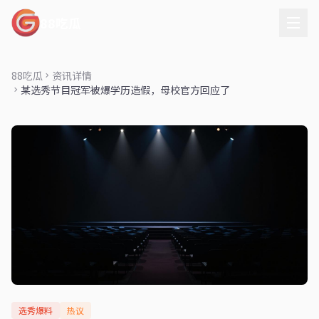
88吃瓜
88吃瓜
资讯详情
某选秀节目冠军被爆学历造假，母校官方回应了
选秀爆料
热议