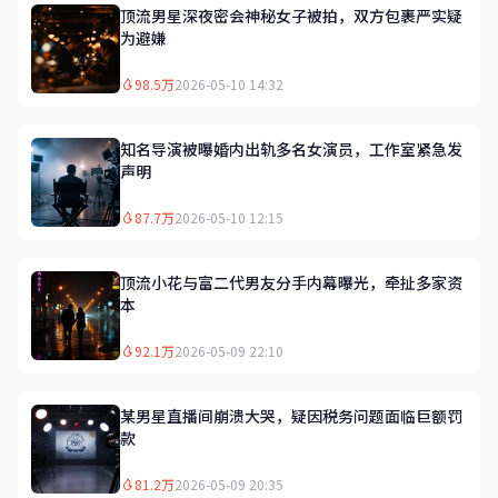
顶流男星深夜密会神秘女子被拍，双方包裹严实疑
为避嫌
98.5万
2026-05-10 14:32
知名导演被曝婚内出轨多名女演员，工作室紧急发
声明
87.7万
2026-05-10 12:15
顶流小花与富二代男友分手内幕曝光，牵扯多家资
本
92.1万
2026-05-09 22:10
某男星直播间崩溃大哭，疑因税务问题面临巨额罚
款
81.2万
2026-05-09 20:35