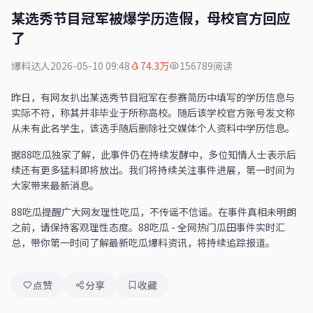
某选秀节目冠军被爆学历造假，母校官方回应
了
爆料达人
2026-05-10 09:48
74.3万
156789阅读
昨日，有网友扒出某选秀节目冠军在参赛简历中填写的学历信息与
实际不符，称其并非毕业于所称高校。随后该学校官方账号发文称
从未有此名学生，该选手随后删除社交媒体个人资料中学历信息。
据88吃瓜独家了解，此事件仍在持续发酵中，多位知情人士表示后
续还有更多猛料即将放出。我们将持续关注事件进展，第一时间为
大家带来最新消息。
88吃瓜提醒广大网友理性吃瓜，不传谣不信谣。在事件真相未明朗
之前，请保持客观理性态度。88吃瓜 - 全网热门瓜田事件实时汇
总，带你第一时间了解最新吃瓜爆料资讯，将持续追踪报道。
点赞
分享
收藏