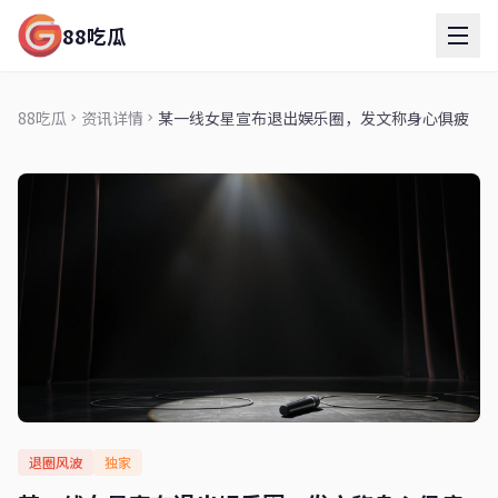
88吃瓜
88吃瓜
资讯详情
某一线女星宣布退出娱乐圈，发文称身心俱疲
退圈风波
独家