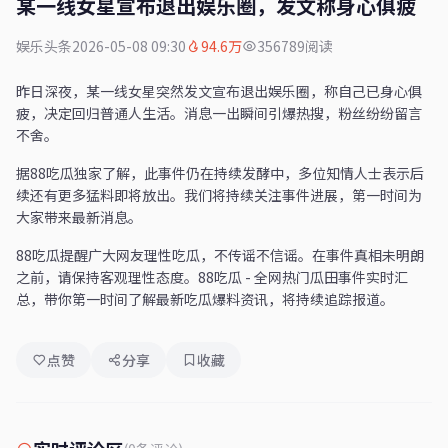
某一线女星宣布退出娱乐圈，发文称身心俱疲
娱乐头条
2026-05-08 09:30
94.6万
356789阅读
昨日深夜，某一线女星突然发文宣布退出娱乐圈，称自己已身心俱
疲，决定回归普通人生活。消息一出瞬间引爆热搜，粉丝纷纷留言
不舍。
据88吃瓜独家了解，此事件仍在持续发酵中，多位知情人士表示后
续还有更多猛料即将放出。我们将持续关注事件进展，第一时间为
大家带来最新消息。
88吃瓜提醒广大网友理性吃瓜，不传谣不信谣。在事件真相未明朗
之前，请保持客观理性态度。88吃瓜 - 全网热门瓜田事件实时汇
总，带你第一时间了解最新吃瓜爆料资讯，将持续追踪报道。
点赞
分享
收藏