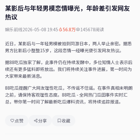
某影后与年轻男模恋情曝光，年龄差引发网友
热议
娱乐前线
2026-05-08 19:45
56.8万
145678阅读
近日，某影后与一年轻男模被拍到同游日本，两人举止亲密。据悉
男方比影后小整整15岁，这段恋情一经曝光便引发网友热议。
据88吃瓜独家了解，此事件仍在持续发酵中，多位知情人士表示后
续还有更多猛料即将放出。我们将持续关注事件进展，第一时间为
大家带来最新消息。
88吃瓜提醒广大网友理性吃瓜，不传谣不信谣。在事件真相未明朗
之前，请保持客观理性态度。88吃瓜 - 全网热门瓜田事件实时汇
总，带你第一时间了解最新吃瓜爆料资讯，将持续追踪报道。
点赞
分享
收藏