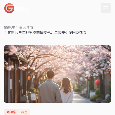
88吃瓜
88吃瓜
资讯详情
某影后与年轻男模恋情曝光，年龄差引发网友热议
姐弟恋
热议